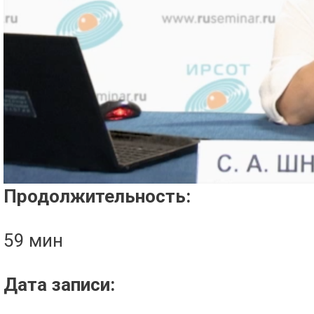
Проигрыватель загружается..
Продолжительность:
59 мин
Дата записи: