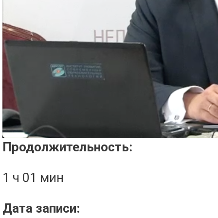
Проигрыватель загружается..
Продолжительность:
1 ч 01 мин
Дата записи: