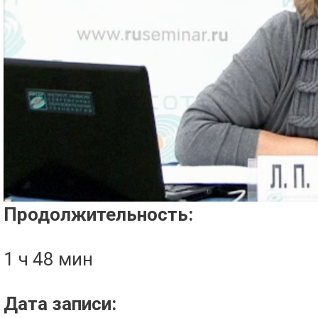
Проигрыватель загружается..
Продолжительность:
1 ч 48 мин
Дата записи: