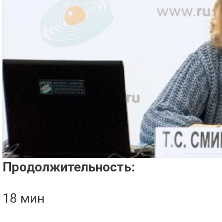
Проигрыватель загружается..
Продолжительность:
18 мин