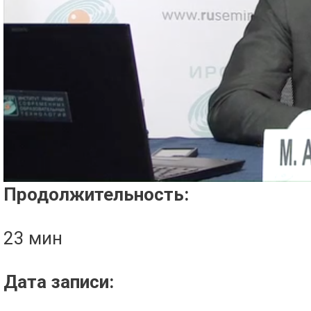
Проигрыватель загружается..
Продолжительность:
23 мин
Дата записи: