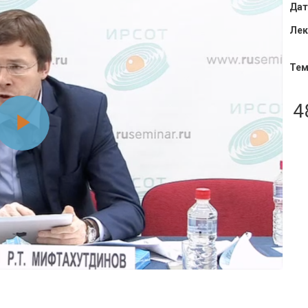
Дат
Лек
Тем
4
Воспроизвести
видео