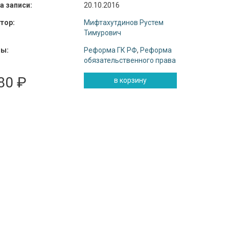
а записи:
20.10.2016
тор:
Мифтахутдинов Рустем
Тимурович
ы:
Реформа ГК РФ
,
Реформа
обязательственного права
80 ₽