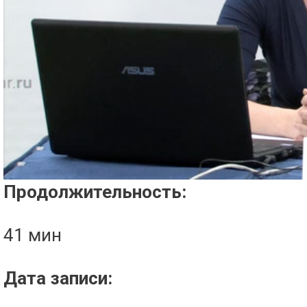
Проигрыватель загружается..
Продолжительность:
41 мин
Дата записи: