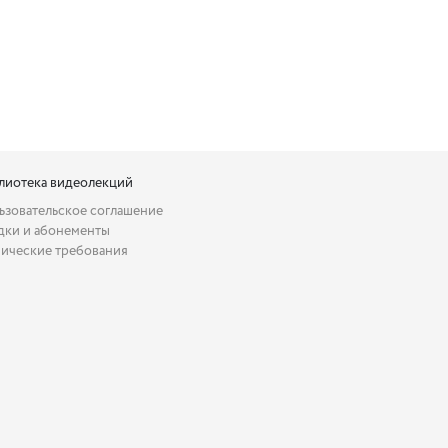
лиотека видеолекций
ьзовательское соглашение
дки и абонементы
нические требования