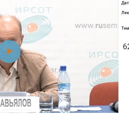
Дат
Лек
Тем
6
Воспроизвести
видео