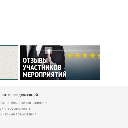
лиотека видеолекций
ьзовательское соглашение
дки и абонементы
нические требования