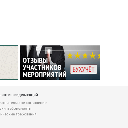
лиотека видеолекций
ьзовательское соглашение
дки и абонементы
нические требования