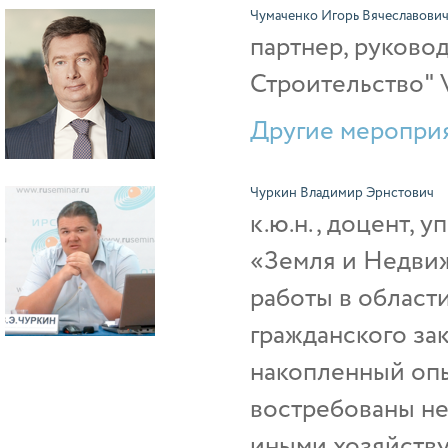
Чумаченко Игорь Вячеславови
партнер, руково
Строительство"
Другие мероприя
Чуркин Владимир Эрнстович
к.ю.н., доцент,
«Земля и Недвиж
работы в област
гражданского за
накопленный оп
востребованы не
иными хозяйству