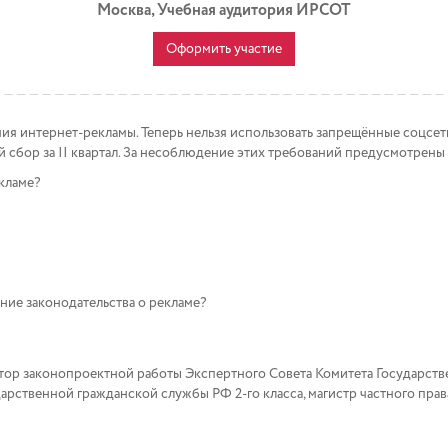
Москва, Учебная аудитория ИРСОТ
Оформить участие
ния интернет-рекламы. Теперь нельзя использовать запрещённые соцсе
 сбор за II квартал. За несоблюдение этих требований предусмотрены
кламе?
ние законодательства о рекламе?
тор законопроектной работы Экспертного Совета Комитета Государст
рственной гражданской службы РФ 2-го класса, магистр частного прав