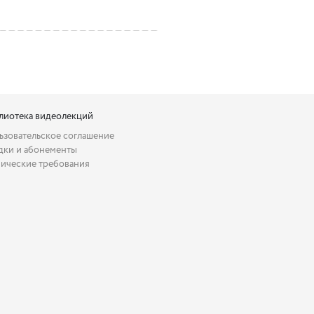
лиотека видеолекций
ьзовательское соглашение
дки и абонементы
нические требования