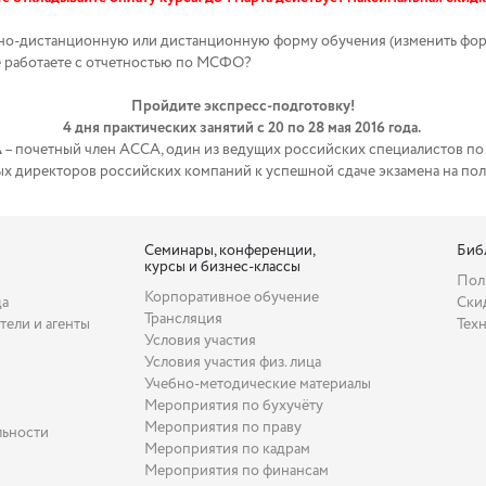
чно-дистанционную или дистанционную форму обучения (изменить фор
е работаете с отчетностью по МСФО?
Пройдите экспресс-подготовку!
4 дня практических занятий с 20 по 28 мая 2016 года.
А
– почетный член АССА, один из ведущих российских специалистов п
вых директоров российских компаний к успешной сдаче экзамена на п
Семинары, конференции,
Биб
курсы и бизнес-классы
Пол
Корпоративное обучение
да
Ски
Трансляция
тели и агенты
Тех
Условия участия
Условия участия физ. лица
Учебно-методические материалы
Мероприятия по бухучёту
Мероприятия по праву
льности
Мероприятия по кадрам
Мероприятия по финансам