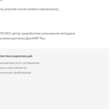
му участия после оплаты невозможно).
о МСФО, автор-разработчик уникальной методики
олучение диплома ДипИФР Рус.
лиотека видеолекций
ьзовательское соглашение
дки и абонементы
нические требования